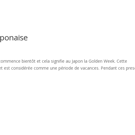
n
harmonie
information
Informationen
informatio
aponaise
mmence bientôt et cela signifie au Japon la Golden Week. Cette
 et est considérée comme une période de vacances. Pendant ces pre