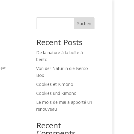
ns
matsuri_fr
Uncategorized
Suchen
Recent Posts
De la nature à la boîte à
bento
sque
Von der Natur in die Bento-
Box
Cookies et Kimono
Cookies und Kimono
Le mois de mai a apporté un
renouveau
Recent
Comments