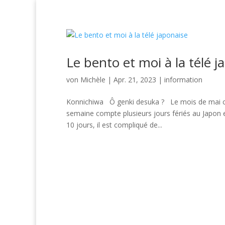
Startseite
Home
bienveillance
Ferie
vacances
Wertschätzung
Le bento et moi à la télé j
von
Michèle
|
Apr. 21, 2023
|
information
Konnichiwa Ô genki desuka ? Le mois de mai co
semaine compte plusieurs jours fériés au Japon
10 jours, il est compliqué de...