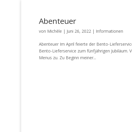
Startseite
Home
bienveillance
Ferie
Abenteuer
vacances
Wertschätzung
von
Michèle
|
Juni 26, 2022
|
Informationen
Abenteuer Im April feierte der Bento-Lieferserv
Bento-Lieferservice zum fünfjährigen Jubiläum. Vo
Menus zu. Zu Beginn meiner...