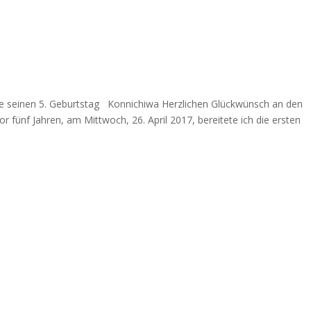
n
harmonie
information
Informationen
informatio
ice seinen 5. Geburtstag Konnichiwa Herzlichen Glückwünsch an den
r fünf Jahren, am Mittwoch, 26. April 2017, bereitete ich die ersten