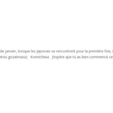
n
harmonie
information
Informationen
informatio
janvier, lorsque les Japonais se rencontrent pour la première fois, i
etou gozaimasu) Konnichiwa J’espère que tu as bien commencé ce