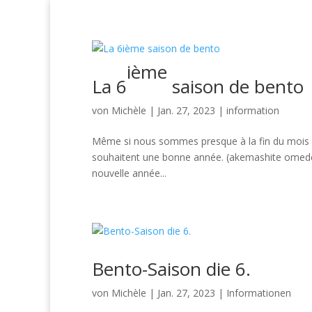
Startseite
Home
bienveillance
Ferie
vacances
Wertschätzung
ième
La 6
saison de bento
von
Michèle
|
Jan. 27, 2023
|
information
Même si nous sommes presque à la fin du mois de 
souhaitent une bonne année. (akemashite omed
nouvelle année...
Bento-Saison die 6.
von
Michèle
|
Jan. 27, 2023
|
Informationen