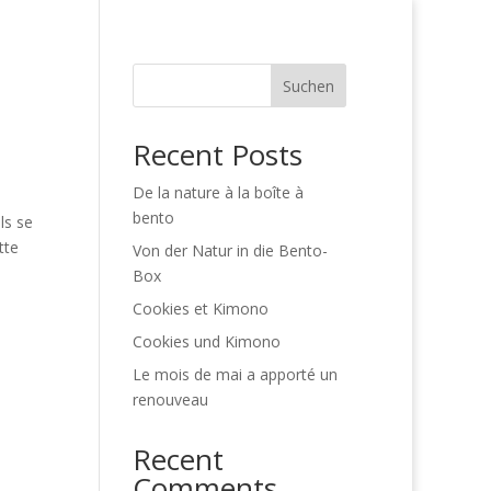
ns
matsuri_fr
Uncategorized
Suchen
Recent Posts
De la nature à la boîte à
bento
ls se
tte
Von der Natur in die Bento-
Box
Cookies et Kimono
Cookies und Kimono
Le mois de mai a apporté un
renouveau
Recent
Comments