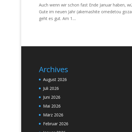
Auch wenn wir schon fast Ende Januar haben, wün
Gute im neuen Jahr (akemashite omedetou gozaim
geht es gut. Am 1....
Archives
August 2026
Juli 2026
Juni 2026
Mai 2026
März 2026
Februar 2026