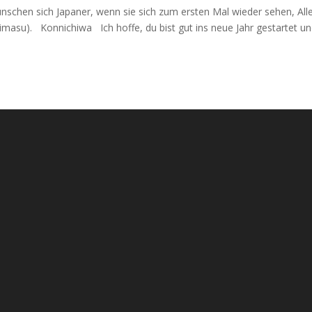
schen sich Japaner, wenn sie sich zum ersten Mal wieder sehen, All
asu). Konnichiwa Ich hoffe, du bist gut ins neue Jahr gestartet und