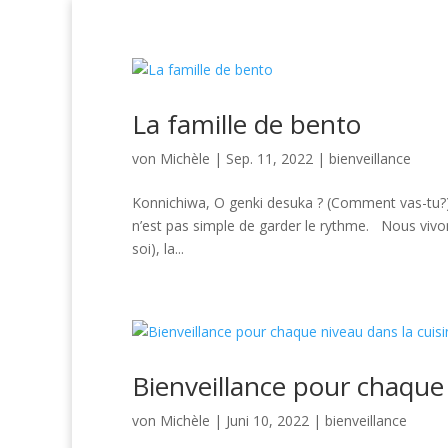
Startseite
Home
bienveillance
Ferie
vacances
Wertschätzung
La famille de bento
von
Michèle
|
Sep. 11, 2022
|
bienveillance
Konnichiwa, O genki desuka ? (Comment vas-tu?) 
n’est pas simple de garder le rythme. Nous vivons
soi), la...
Bienveillance pour chaque
von
Michèle
|
Juni 10, 2022
|
bienveillance